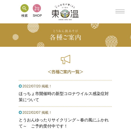
検索
SHOP
とうおん旅あそび
各種ご案内
HOME
フォトギャラリー
東温市について
パンフレットなど
＜各種ご案内一覧＞
観光情報
各種ご案内
2022/07/20 掲載！
特産品情報
関連リンク
ほっちょ市開催時の新型コロナウイルス感染症対
策について
イベント情報
お問い合わせ
2022/02/07 掲載！
とうおんMAP
プライバシーポリシー
とうおんゆったりサイクリング～春の風にふかれ
て～ ご予約受付中です！