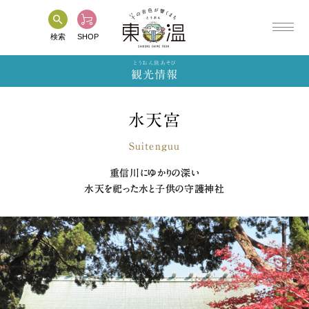
検索
SHOP
とうおん旅あそび
観光情報
HOME
フォトギャラリー
水天宮
東温市について
パンフレットなど
Suitenguu
重信川にゆかりの深い
観光情報
各種ご案内
水天を祀った水と子供の守護神社
特産品情報
関連リンク
イベント情報
お問い合わせ
とうおんMAP
プライバシーポリシー