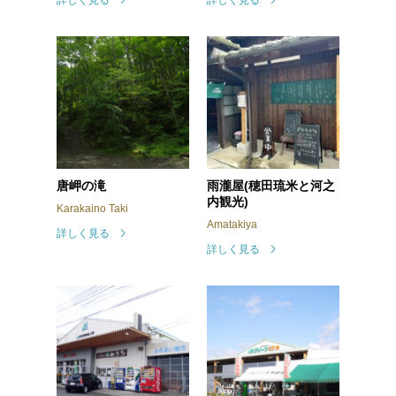
詳しく見る
詳しく見る
唐岬の滝
雨瀧屋(穂田琉米と河之
内観光)
Karakaino Taki
Amatakiya
詳しく見る
詳しく見る