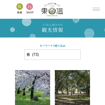
検索
SHOP
とうおん旅あそび
観光情報
HOME
フォトギャラリー
キーワードで絞り込み
東温市について
パンフレットなど
観光情報
各種ご案内
特産品情報
関連リンク
イベント情報
お問い合わせ
とうおんMAP
プライバシーポリシー