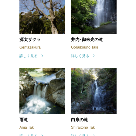
源太ザクラ
井内･御来光の滝
Gentazakura
Goraikouno Taki
詳しく見る
詳しく見る
雨滝
白糸の滝
Ama Taki
Shiraitono Taki