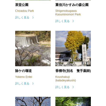
茶堂公園
重信川かすみの森公園
東温市観光物産協会の
オンラインショップ
Choadou Park
Shigenobugawa
Kasuminomori Park
詳しく見る
詳しく見る
除ケの堰堤
香積寺(別名 隻手薬師)
Yokeno Entei
Koushakuji
(katadeyakushi)
詳しく見る
詳しく見る